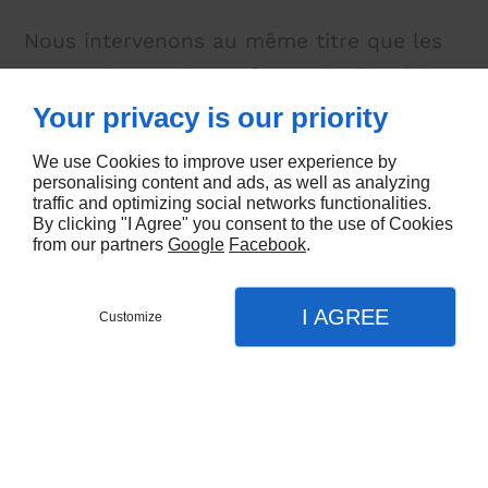
Nous intervenons au même titre que les
VSL, mais avec le confort et la discrétion
de l'anonymat d'un taxi. Ainsi, nous vous
Your privacy is our priority
libérons des contraintes que peut
We use Cookies to improve user experience by
occasionner cette situation.
personalising content and ads, as well as analyzing
traffic and optimizing social networks functionalities.
By clicking "I Agree" you consent to the use of Cookies
from our partners
Google
Facebook
.
Profitez des services d’un Taxi, mais
avec la discrétion et l’anonymat en
I AGREE
Customize
APPEL
plus.
MENU
CONTACT
PLAN
Accueil
Service de taxi